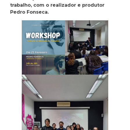
E
trabalho, com o realizador e produtor
Pedro Fonseca.
n
t
r
a
d
a
n