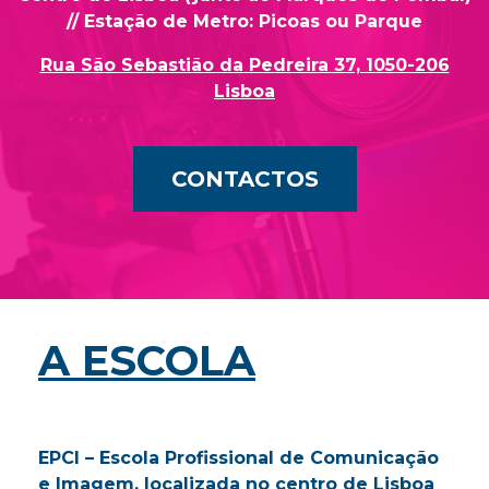
// Estação de Metro: Picoas ou Parque
e
Rua São Sebastião da Pedreira 37, 1050-206
Lisboa
t
r
CONTACTOS
a
b
a
A ESCOLA
l
EPCI – Escola Profissional de Comunicação
h
e Imagem, localizada no centro de Lisboa