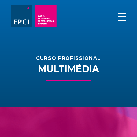
EPCI - Escola Profissional de Comunicação e Imagem
Não há dois futuros iguais. Escolhe o teu!
CURSO PROFISSIONAL
MULTIMÉDIA